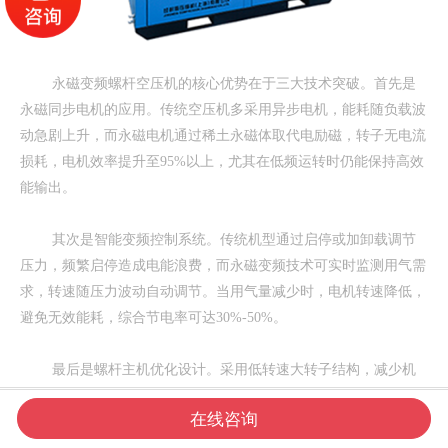
永磁变频螺杆空压机的核心优势在于三大技术突破。首先是
永磁同步电机的应用。传统空压机多采用异步电机，能耗随负载波
动急剧上升，而永磁电机通过稀土永磁体取代电励磁，转子无电流
损耗，电机效率提升至95%以上，尤其在低频运转时仍能保持高效
能输出。
其次是智能变频控制系统。传统机型通过启停或加卸载调节
压力，频繁启停造成电能浪费，而永磁变频技术可实时监测用气需
求，转速随压力波动自动调节。当用气量减少时，电机转速降低，
避免无效能耗，综合节电率可达30%-50%。
最后是螺杆主机优化设计。采用低转速大转子结构，减少机
械摩擦与泄漏，配合精密加工的阴阳转子型线，使压缩效率提升




在线咨询
15%-20%。同时，智能控制系统通过压力闭环反馈，将压力波动控
网站首页
电话咨询
新闻资讯
联系我们
制在±0.1bar以内，彻底杜绝传统机型因压力不稳导致的重复压缩能