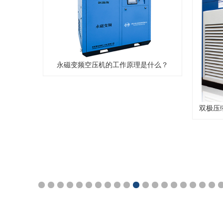
何比传统
永磁变频空压机的工作原理是什么？
双极压
1
2
3
4
5
6
7
8
9
10
11
12
13
14
15
16
17
18
19
20