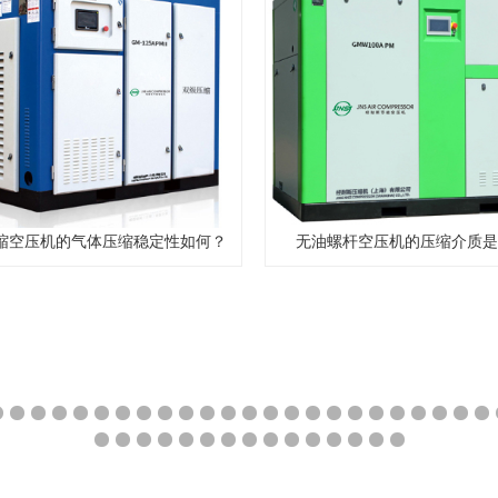
缩空压机的气体压缩稳定性如何？
无油螺杆空压机的压缩介质是
21
22
23
24
25
26
27
28
29
30
31
32
33
34
35
36
37
38
39
40
41
42
43
64
65
66
67
68
69
70
71
72
73
74
75
76
77
78