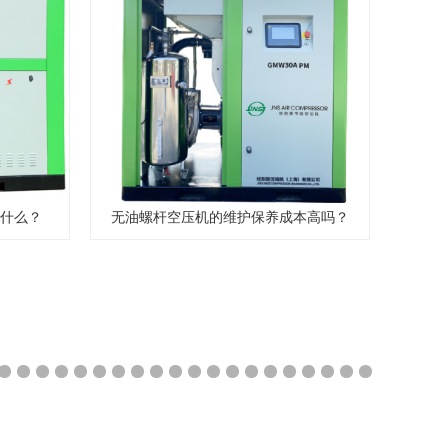
什么？
无油螺杆空压机的维护保养成本高吗？
44
45
46
47
48
49
50
51
52
53
54
55
56
57
58
59
60
61
62
63