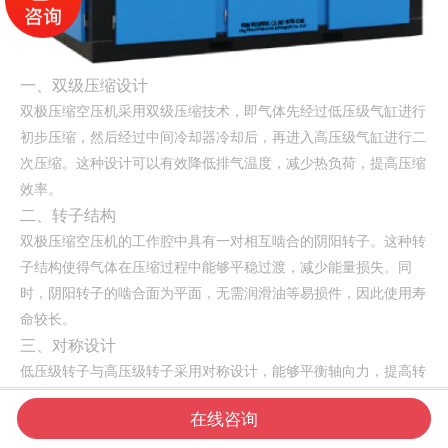
一、双级压缩设计
双极压缩空压机采用双级压缩技术，即气体先经过低压级气缸进行
初步压缩，然后经过中间冷却器冷却后，再进入高压级气缸进行二
次压缩。这种设计可以有效降低排气温度，减少热负荷，提高压缩
效率。
二、转子结构
双极压缩空压机的工作腔中具有一对相互啮合的阴阳转子。这种转
子结构使得气体在压缩过程中能够平稳过渡，减少能量损失。同
时，阴阳转子的啮合面为平面，无需润滑油等易损件，因此使用寿
命较长。
三、对称设计
低压级转子与高压级转子采用对称设计，能够平衡轴向力，提高转
子的运转稳定性。这种设计不仅有助于减少振动和噪音，还能延长




在线咨询
空压机的使用寿命。
网站首页
电话咨询
新闻资讯
联系我们