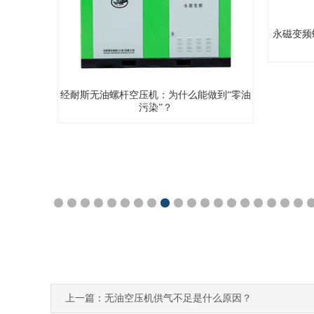
永磁变频螺杆空压机技术解析：为何比传统
永
机型节能30%以上？
能做到“零油
1
2
3
4
5
6
7
8
9
10
11
12
13
14
15
16
17
18
19
20
上一篇：无油空压机供气不足是什么原因？