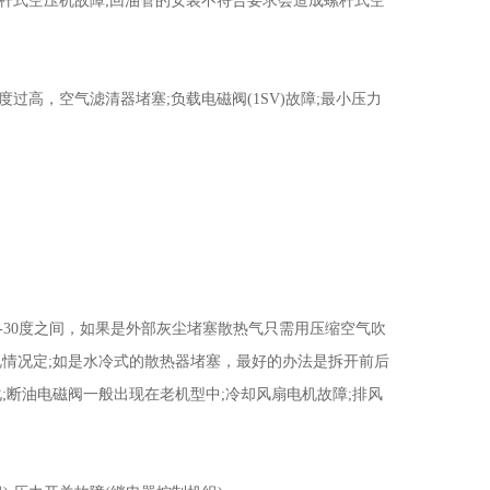
式空压机故障;回油管的安装不符合要求会造成螺杆式空
高，空气滤清器堵塞;负载电磁阀(1SV)故障;最小压力
30度之间，如果是外部灰尘堵塞散热气只需用压缩空气吹
视情况定;如是水冷式的散热器堵塞，最好的办法是拆开前后
;断油电磁阀一般出现在老机型中;冷却风扇电机故障;排风