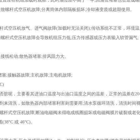
应在机组加载时观察，此时油位应不高于一半;回油管堵塞也会造成螺杆
导致螺杆式空压机故障;分离筒体内部隔板损坏;冷却液变质或超期使用。
空压机放气、进气阀故障(加载时无法关闭);传动系统不正常，环境温度过
等螺杆式空压机故障会导致机组压力低;压力传感器或压力表输入软管漏气;
接线松动;散热器堵塞;排风阻力大。
;接触器故障;主机故障;主电机故障;
C)
脏呢，主要看其进油口温度与出油口温度之间的温差，正常的温差在20-
剂来清洗，如散热器内部堵塞利害则需要用;清水泵循环清洗，清洗时间
螺杆式空压机故障;断油电磁阀未得电或线圈损坏或电磁阀膜片破裂或老化
°C 或 46°C)。