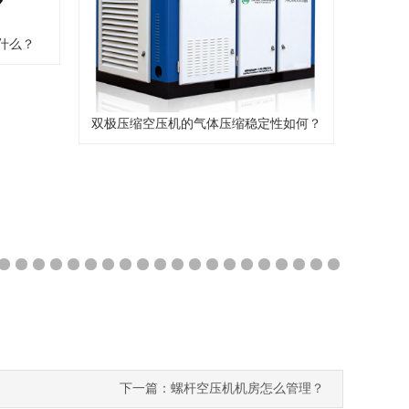
定性如何？
无油螺杆空压机的压缩介质是什么？
无
44
45
46
47
48
49
50
51
52
53
54
55
56
57
58
59
60
61
62
63
下一篇：螺杆空压机机房怎么管理？