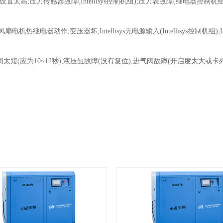
太高;压力传感器故障(Intellisys控制机组);压力表故障(继电器控制机
动作;变压器坏;Intellisys无电源输入(Intellisys控制机组);Int
(应为10~12秒);液压缸故障(没有复位);进气阀故障(开启度太大或