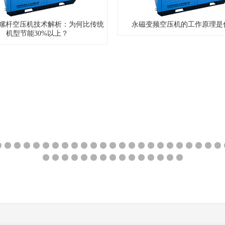
磁变频空压机的工作原理是什么？
双极压缩空压机的气体压缩稳
21
22
23
24
25
26
27
28
29
30
31
32
33
34
35
36
37
38
39
40
41
42
43
64
65
66
67
68
69
70
71
72
73
74
75
76
77
78