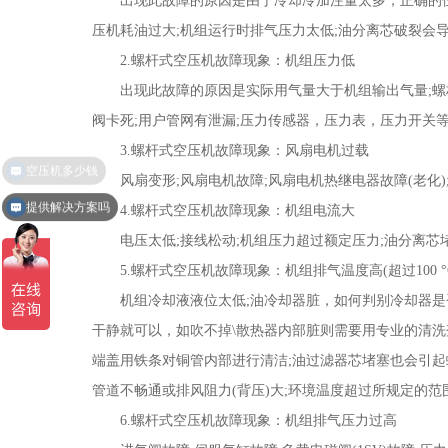
出现此故障的原因是由于冷却冷加注量太多，正确的位置
压机耗油过大;机组运行时排气压力太低;油分离芯破裂会
2.螺杆式空压机故障现象：机组压力低
出现此故障的原因是实际用气量大于机组输出气量;螺杆式
阀卡死;用户管网有泄漏;压力传感器，压力表，压力开关
3.螺杆式空压机故障现象：风扇电机过载
风扇变形;风扇电机故障;风扇电机热继电器故障(老化);
提供解决方案吗
4.螺杆式空压机故障现象：机组电流大
电压太低;接线松动;机组压力超过额定压力;油分离芯堵塞
5.螺杆式空压机故障现象：机组排气温度高(超过100 °
机组冷却液液位太低;油冷却器脏，如何判别冷却器是否
干静就可以，如吹不掉\散热器内部脏则需要用专业的清洗
端盖用铁条对铜管内部进行清洁;油过滤器芯堵塞也会引起
管道不畅通或排风阻力(背压)大;环境温度超过所规定的范围(38
6.螺杆式空压机故障现象：机组排气压力过高